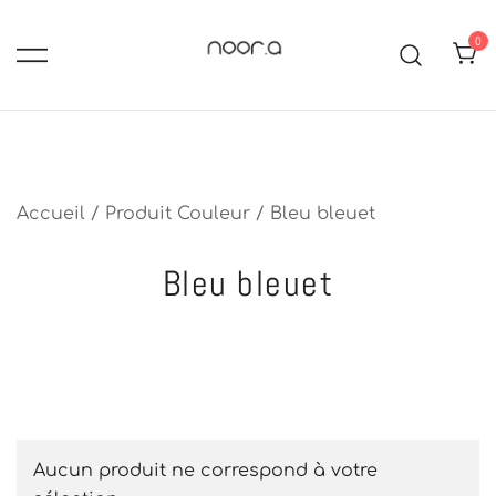
Skip
to
0
content
hijabs, abayas, robes longues,
Noor-A :Boutique de mode
islamique pour femme voilée
jupes et ensembles mastour.
Modest fashion: pudique,
tendance et élégance
Accueil
/ Produit Couleur / Bleu bleuet
Bleu bleuet
Aucun produit ne correspond à votre