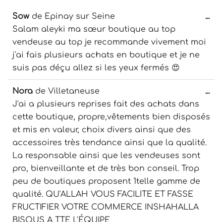
du
Ou
Sow
de
Epinay sur Seine
...
livre
cet
Salam aleyki ma sœur boutique au top
d’or
boî
vendeuse au top je recommande vivement moi
mé
j'ai fais plusieurs achats en boutique et je ne
suis pas déçu allez si les yeux fermés 😍
Ou
Nora
de
Villetaneuse
...
cet
J'ai a plusieurs reprises fait des achats dans
boî
cette boutique, propre,vêtements bien disposés
mé
et mis en valeur, choix divers ainsi que des
accessoires très tendance ainsi que la qualité.
La responsable ainsi que les vendeuses sont
pro, bienveillante et de très bon conseil. Trop
peu de boutiques proposent 1telle gamme de
qualité. QU'ALLAH VOUS FACILITE ET FASSE
FRUCTIFIER VOTRE COMMERCE INSHAHALLA
BISOUS A TTE L'ÉQUIPE