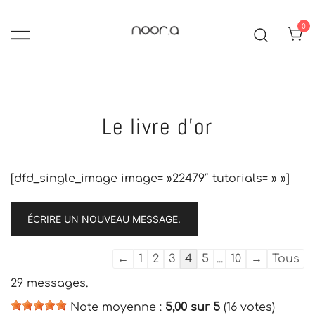
Skip
to
0
content
hijabs, abayas, robes longues,
Noor-A :Boutique de mode
islamique pour femme voilée
jupes et ensembles mastour.
Modest fashion: pudique,
Le livre d’or
tendance et élégance
[dfd_single_image image= »22479″ tutorials= » »]
Navigation
←
1
2
3
4
5
...
10
→
Tous
dans
29 messages.
la
Note moyenne :
5,00
sur
5
(
16
votes)
liste