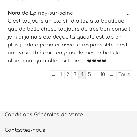
Ou
Nora
de
Épinay-sur-seine
...
cet
C est toujours un plaisir d allez à la boutique
boî
que de belle chose toujours de très bon conseil
mé
je n ai jamais été déçue la qualité est top en
plus j adore papoter avec la responsable c est
une vraie thérapie en plus de mes achats lol
alors pourquoi allez ailleurs..... ❤️❤️❤️❤️
Navigation
←
1
2
3
4
5
...
10
→
Tous
dans
la
liste
du
livre
Conditions Générales de Vente
d’or
Contactez-nous