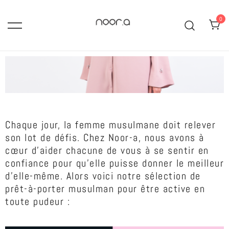
0
hijabs, abayas, robes longues,
Noor-A :Boutique de mode
islamique pour femme voilée
jupes et ensembles mastour.
Modest fashion: pudique,
tendance et élégance
Chaque jour, la femme musulmane doit relever
son lot de défis. Chez Noor-a, nous avons à
cœur d’aider chacune de vous à se sentir en
confiance pour qu’elle puisse donner le meilleur
d’elle-même. Alors voici notre sélection de
prêt-à-porter musulman pour être active en
toute pudeur :