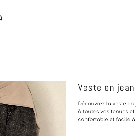
ique de mode islamique pour femme voilée
s, robes longues, jupes et ensembles mastour. Modes
Veste en jean
Découvrez la veste en 
à toutes vos tenues et 
confortable et facile à