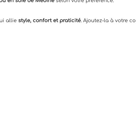
 ou en soie de Médine
selon votre préférence.
ui allie
style, confort et praticité
. Ajoutez-la à votre c