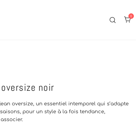
0
t fashion: pudique, tendance et élégance
 oversize noir
jean oversize, un essentiel intemporel qui s’adapte
saisons, pour un style à la fois tendance,
 associer.