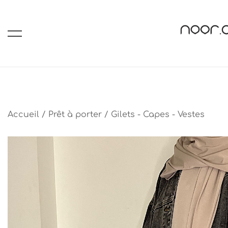
Skip
to
content
Noor-A :Bout
hijabs, abaya
Accueil
/
Prêt à porter
/
Gilets - Capes - Vestes